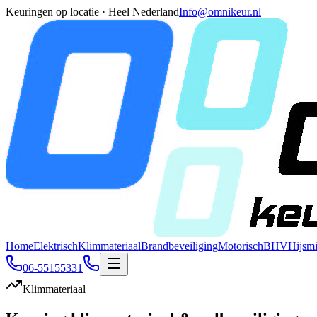
Keuringen op locatie · Heel Nederland
Info@omnikeur.nl
Home
Elektrisch
Klimmateriaal
Brandbeveiliging
Motorisch
BHV
Hijsm
06-55155331
Klimmateriaal